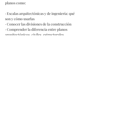
planos como:
· Escalas arquitectónicas y de ingeniería: qué 
son y cómo usarlas
· Conocer las divisiones de la construcción
· Comprender la diferencia entre planos 
arquitectónicos, civiles, estructurales, 
mecánicos, de plomería y eléctricos
· Planta y alzado
· Hojas cortadas
Show More
Share this event